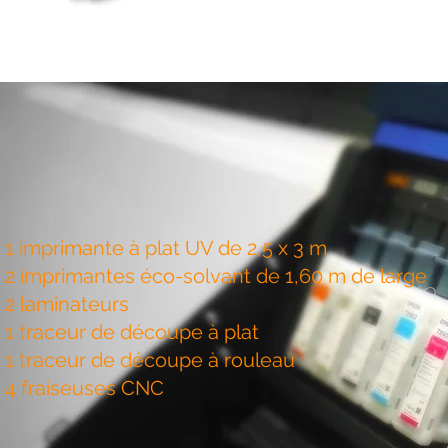
1 imprimante à plat UV de 2,5 x 3 m
2 imprimantes éco-solvant de 1,60 m de large
2 laminateurs
1 traceur de découpe à plat
1 traceur de découpe à rouleau
4 fraiseuses CNC