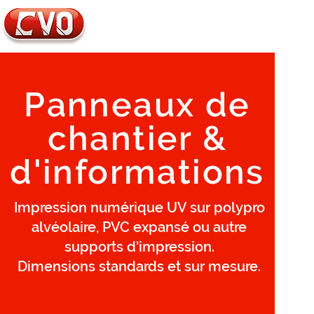
Tél. : 01.34.70.02.44
E-mail :
info@cvo95.com
Panneaux de
chantier &
d'informations
Impression numérique UV sur polypro
alvéolaire, PVC expansé ou autre
supports d'impression.
Dimensions standards et sur mesure.