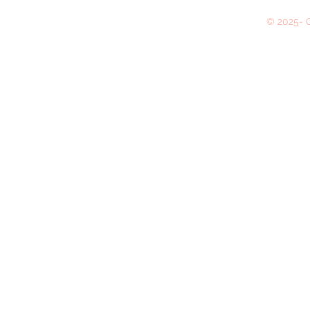
© 2025- C