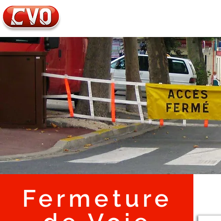
Tél. : 01.34.70.02.44
E-mail :
info@cvo95.com
Fermeture