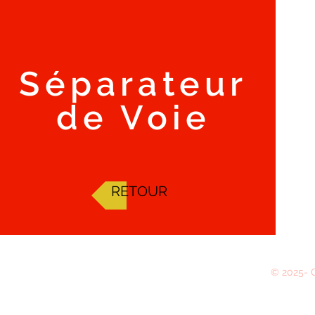
Séparateur
de Voie
RETOUR
© 2025- C